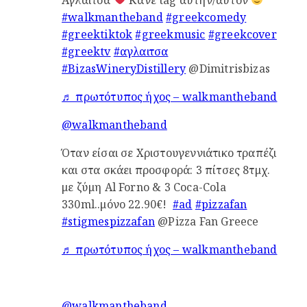
#walkmantheband
#greekcomedy
#greektiktok
#greekmusic
#greekcover
#greektv
#αγλαιτσα
#BizasWineryDistillery
@Dimitrisbizas
♬ πρωτότυπος ήχος – walkmantheband
@walkmantheband
Όταν είσαι σε Χριστουγεννιάτικο τραπέζι
και στα σκάει προσφορά: 3 πίτσες 8τμχ.
με ζύμη Al Forno & 3 Coca-Cola
330ml..μόνο 22.90€!
#ad
#pizzafan
#stigmespizzafan
@Pizza Fan Greece
♬ πρωτότυπος ήχος – walkmantheband
@walkmantheband