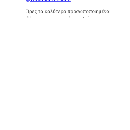
Βρες τα καλύτερα προσωποποιημένα
δώρα για την γιορτή του Αγίου
Βαλεντίνου στην @Myikona και
χρησιμοποίησε τον κωδικό μας
Walkman10 για να έχεις έκπτωση 10%
στην παραγγελία σου!
#myikona
#myikonavalentines
#walkmantheband
#valentinesday2023
♬ πρωτότυπος ήχος – walkmantheband
@walkmantheband
Όταν δεν έχεις ιδέα από μαγειρική, αλλά
έχεις σάλτσα Cook At Home! Φάε και
δώσε και στη μάνα σου